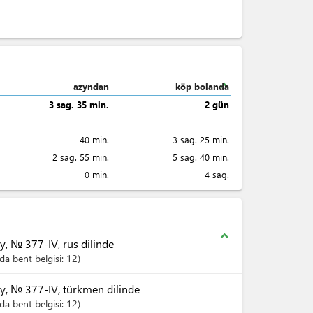
expand_less
azyndan
köp bolanda
3 sag. 35 min.
2 gün
40 min.
3 sag. 25 min.
2 sag. 55 min.
5 sag. 40 min.
0 min.
4 sag.
expand_less
 № 377-IV, rus dilinde
a bent belgisi:
12
, № 377-IV, türkmen dilinde
a bent belgisi:
12