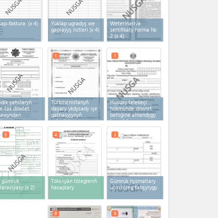
ap-faktura
(x 4)
Ýükläp ugradyş we
Weterinariýa
gaplaýyş listleri
(x 4)
sertifikaty Forma №
2
(x 4)
1
1
idik şahslaryň
Türkmenistanyň
Hususy telekeçi
e-täk döwlet
daşary ykdysady işe
hökmünde döwlet
nawyndan
gatnaşyjynyň
belligine alnandygy
çürme
şahadatnamasy
baradaky
şahadatnama
5
4
5
 gümrük
Tölenýän tölegleriň
Gümrük hyzmatlary
larasiýasy
(x 2)
hasaplary
üçin töleg tabşyrygy
9
9