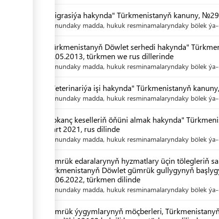
"Migrasiýa hakynda" Türkmenistanyň kanuny, №290-
Kanundaky madda, hukuk resminamalaryndaky bölek ýa-d
"Türkmenistanyň Döwlet serhedi hakynda" Türkmen
04.05.2013, türkmen we rus dillerinde
Kanundaky madda, hukuk resminamalaryndaky bölek ýa-d
"Weterinariýa işi hakynda" Türkmenistanyň kanuny,
Kanundaky madda, hukuk resminamalaryndaky bölek ýa-d
"Ýokanç keselleriň öňüni almak hakynda" Türkmen
mart 2021, rus dilinde
Kanundaky madda, hukuk resminamalaryndaky bölek ýa-d
Gümrük edaralarynyň hyzmatlary üçin tölegleriň s
Türkmenistanyň Döwlet gümrük gullygynyň başlygy
23.06.2022, türkmen dilinde
Kanundaky madda, hukuk resminamalaryndaky bölek ýa-d
Gümrük ýygymlarynyň möçberleri, Türkmenistanyň 