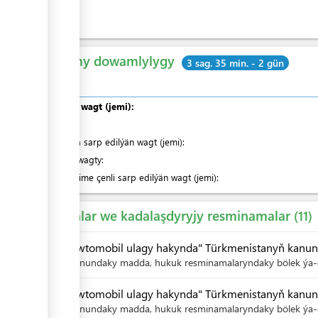
Umumy dowamlylygy
3 sag. 35 min. - 2 gün
Umumy wagt (jemi):
olardan
:
Nobatda sarp edilýän wagt (jemi):
Hyzmat wagty:
Indiki ädime çenli sarp edilýän wagt (jemi):
Kanunlar we kadalaşdyryjy resminamalar
11
"Awtomobil ulagy hakynda" Türkmenistanyň kanuny,
Kanundaky madda, hukuk resminamalaryndaky bölek ýa-d
"Awtomobil ulagy hakynda" Türkmenistanyň kanuny
Kanundaky madda, hukuk resminamalaryndaky bölek ýa-d