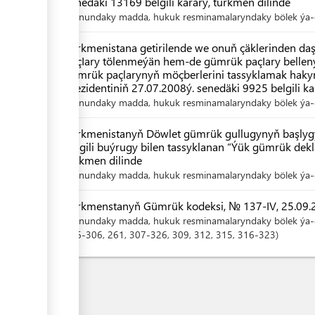
senedäki 13169 belgili karary, türkmen dilinde
Kanundaky madda, hukuk resminamalaryndaky bölek ýa-d
Türkmenistana getirilende we onuň çäklerinden da
paçIary tölenmeýän hem-de gümrük paçIary bellen
gümrük paçlarynyň möçberlerini tassyklamak hak
Prezidentiniň 27.07.2008ý. senedäki 9925 belgili ka
Kanundaky madda, hukuk resminamalaryndaky bölek ýa-d
Türkmenistanyň Döwlet gümrük gullugynyň başlyg
belgili buýrugy bilen tassyklanan “Ýük gümrük dekl
türkmen dilinde
Kanundaky madda, hukuk resminamalaryndaky bölek ýa-d
Türkmenstanyň Gümrük kodeksi, № 137-IV, 25.09.20
Kanundaky madda, hukuk resminamalaryndaky bölek ýa-d
256-306
, 261
, 307-326
, 309
, 312
, 315
, 316-323