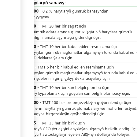
Çykdajylaryň sanawy:
TMT
200
-
0.2
%
harytlaryň gümrük bahasyndan
gümrük ýygymy
TMT
20
-
TMT
20
her bir
sagat üçin
Içerki gümrük edaralarynda gümrük işgäriniň harytlara gümrük
gözegçiligini amala aşyrmaga gidendigi üçin.
TMT
10
-
TMT
10
her bir
kabul edilen resminama üçin
Utgaşdyrylan gümrük maglumatlar ulgamynyň torunda kabul edil
ÝGD, ÜD deklarasiýalary üçin.
TMT
5
-
TMT
5
her bir
kabul edilen resminama üçin
Utgaşdyrylan gümrük maglumatlar ulgamynyň torunda kabul edil
ulag serişdeleriniň giriş, çykyş deklarasiýalary üçin.
TMT
10
-
TMT
10
her bir
san belgili plomba üçin
Harytlary kypablamak üçin goýulan san belgili plombasy üçin.
TMT
100
-
TMT
100
her bir
birgezekleýin goýberilendigi üçin
Konteýneriň harytlaryň gümrük plomabalary we möhürleri astynd
daşalmagyna birgezekleýin goýberilendigi üçin.
TMT
35
-
TMT
35
her bir
birlik üçin
Awtoulagyň GEO ýerleşişini anyklaýan ulgamyň birikdirilendigi üçi
Daşary ýurt awtoulaglaryň eýeleri ABŞ-nyň dollarynda töleýär.