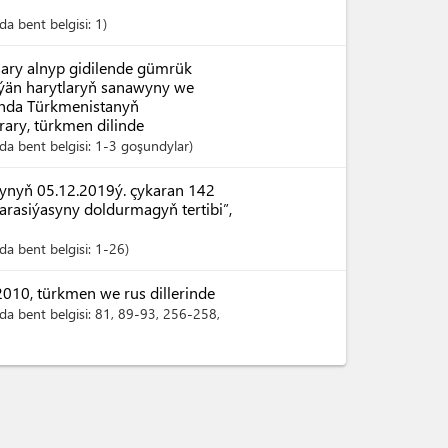
a bent belgisi:
1
şary alnyp gidilende gümrük
ýän harytlaryň sanawyny we
ynda Türkmenistanyň
rary, türkmen dilinde
a bent belgisi:
1-3 goşundylar
ynyň 05.12.2019ý. çykaran 142
arasiýasyny doldurmagyň tertibi”,
a bent belgisi:
1-26
10, türkmen we rus dillerinde
a bent belgisi:
81
, 89-93
, 256-258
,