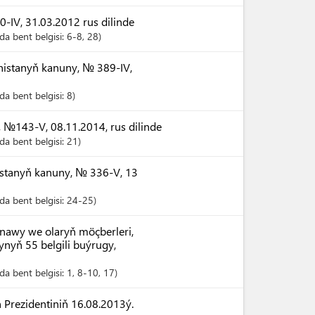
IV, 31.03.2012 rus dilinde
a bent belgisi:
6-8
, 28
istanyň kanuny, № 389-IV,
a bent belgisi:
8
 №143-V, 08.11.2014, rus dilinde
a bent belgisi:
21
istanyň kanuny, № 336-V, 13
a bent belgisi:
24-25
anawy we olaryň möçberleri,
nyň 55 belgili buýrugy,
a bent belgisi:
1
, 8-10
, 17
Prezidentiniň 16.08.2013ý.