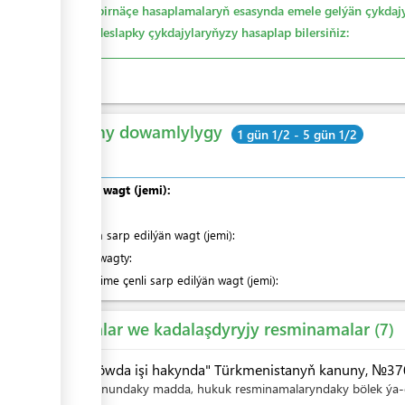
Bu birnäçe hasaplamalaryň esasynda emele gelýän çykdajy
öz deslapky çykdajylaryňyzy hasaplap bilersiňiz:
Umumy dowamlylygy
1 gün 1/2 - 5 gün 1/2
Umumy wagt (jemi):
olardan
:
Nobatda sarp edilýän wagt (jemi):
Hyzmat wagty:
Indiki ädime çenli sarp edilýän wagt (jemi):
Kanunlar we kadalaşdyryjy resminamalar
7
"Söwda işi hakynda" Türkmenistanyň kanuny, №370-
Kanundaky madda, hukuk resminamalaryndaky bölek ýa-d