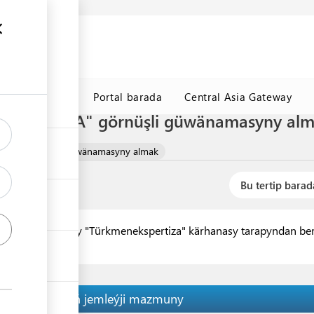
y maglumat
k
TDHÇMB
Portal barada
Central Asia Gateway
ň Forma "A" görnüşli güwänamasyny almak
p çykmagynynyň güwänamasyny almak
Bu tertip barad
ynyň güwänamasy "Türkmenekspertiza" kärhanasy tarapyndan ber
Tertibiň jemleýji mazmuny