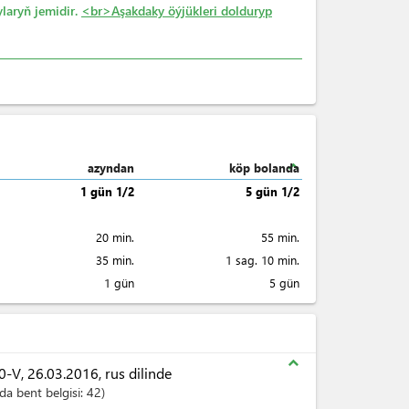
laryň jemidir.
<br>Aşakdaky öýjükleri dolduryp
expand_less
azyndan
köp bolanda
1 gün 1/2
5 gün 1/2
20 min.
55 min.
35 min.
1 sag. 10 min.
1 gün
5 gün
expand_less
V, 26.03.2016, rus dilinde
a bent belgisi:
42