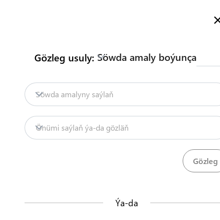
Türkmenistanyň Söwda Maglumat Portalyna hoş geldiňiz
Dol
Söwda amaly boýunça
Gözleg usuly:
Baş sahypa
Mazmuny
Söwdany seljerme
Baş sahypa
Harytlaryň gelip çykmagyny
Söwda amalyny saýlaň
Eksport
Tekstil önümleri
Harytlaryň geli
Mazmuny
Önümi saýlaň ýa-da gözläň
Söwdany seljermek
Forma "A" görnüşli harytlaryň gelip çykmag
berilýär.
TDHÇMB
Ýa-da
Ädimler
(
4
)
Bu nähili işleýär?