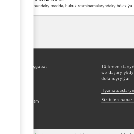
Kanundaky madda, hukuk resminamalaryndaky bölek ýa-d
Türkmenistan, Aşgabat
Türkmenistany
aýoly, 52
we daşary ykdys
dolandyrylýar
) 12 44-64-66
Hyzmatdaşlary
m@gmail.com
Biz bilen habar
intradefer.gov.tm