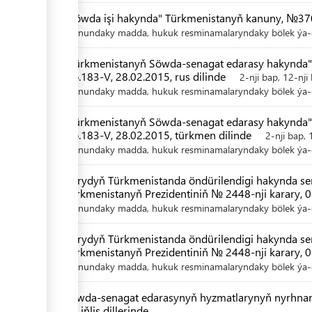
"Söwda işi hakynda" Türkmenistanyň kanuny, №370
Kanundaky madda, hukuk resminamalaryndaky bölek ýa-d
"Türkmenistanyň Söwda-senagat edarasy hakynda"
No.183-V, 28.02.2015, rus dilinde
2-nji bap, 12-nji
Kanundaky madda, hukuk resminamalaryndaky bölek ýa-d
"Türkmenistanyň Söwda-senagat edarasy hakynda"
No.183-V, 28.02.2015, türkmen dilinde
2-nji bap, 
Kanundaky madda, hukuk resminamalaryndaky bölek ýa-d
Harydyň Türkmenistanda öndürilendigi hakynda ser
Türkmenistanyň Prezidentiniň № 2448-nji karary, 08
Kanundaky madda, hukuk resminamalaryndaky bölek ýa-d
Harydyň Türkmenistanda öndürilendigi hakynda ser
Türkmenistanyň Prezidentiniň № 2448-nji karary, 0
Kanundaky madda, hukuk resminamalaryndaky bölek ýa-d
Söwda-senagat edarasynyň hyzmatlarynyň nyrhnama
we iňlis dillerinde