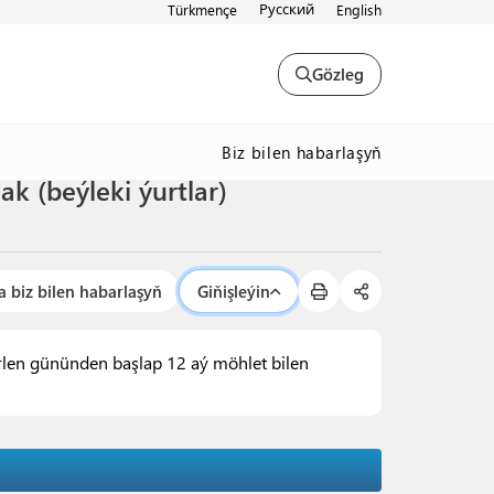
Русский
Türkmençe
English
Gözleg
Biz bilen habarlaşyň
 (beýleki ýurtlar)
a biz bilen habarlaşyň
Giňişleýin
len gününden başlap 12 aý möhlet bilen