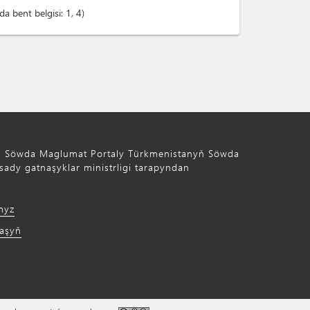
a bent belgisi:
1
, 4
ň Söwda Maglumat Portaly Türkmenistanyň Söwda
ady gatnaşyklar ministrligi tarapyndan
myz
laşyň