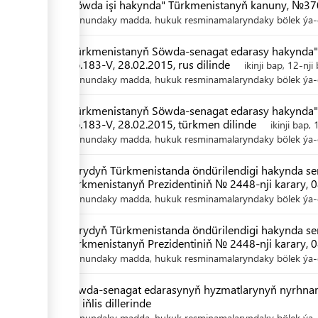
"Söwda işi hakynda" Türkmenistanyň kanuny, №370
Kanundaky madda, hukuk resminamalaryndaky bölek ýa-d
"Türkmenistanyň Söwda-senagat edarasy hakynda"
No.183-V, 28.02.2015, rus dilinde
ikinji bap, 12-nji
Kanundaky madda, hukuk resminamalaryndaky bölek ýa-d
"Türkmenistanyň Söwda-senagat edarasy hakynda"
No.183-V, 28.02.2015, türkmen dilinde
ikinji bap,
Kanundaky madda, hukuk resminamalaryndaky bölek ýa-d
Harydyň Türkmenistanda öndürilendigi hakynda ser
Türkmenistanyň Prezidentiniň № 2448-nji karary, 08
Kanundaky madda, hukuk resminamalaryndaky bölek ýa-d
Harydyň Türkmenistanda öndürilendigi hakynda ser
Türkmenistanyň Prezidentiniň № 2448-nji karary, 0
Kanundaky madda, hukuk resminamalaryndaky bölek ýa-d
Söwda-senagat edarasynyň hyzmatlarynyň nyrhnama
we iňlis dillerinde
Kanundaky madda, hukuk resminamalaryndaky bölek ýa-d