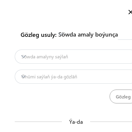
Türkmenistanyň Söwda Maglumat Portalyna hoş geldiňiz
Dol
Söwda amaly boýunça
Gözleg usuly:
Baş sahypa
Mazmuny
Söwdany seljerme
Baş sahypa
Harytlaryň gelip çykmagyny
Söwda amalyny saýlaň
Eksport
Tekstil önümleri
Harytlaryň geli
Mazmuny
Önümi saýlaň ýa-da gözläň
Söwdany seljermek
CT-1 görnüşli gelip çykmagynyň güwänamasyn
TDHÇMB
Ädimler
(
4
)
Ýa-da
Bu nähili işleýär?