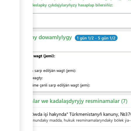
öz deslapky çykdajylaryňyzy hasaplap bilersiňiz:
Umumy dowamlylygy
1 gün 1/2 - 5 gün 1/2
Umumy wagt (jemi):
olardan
:
Nobatda sarp edilýän wagt (jemi):
Hyzmat wagty:
Indiki ädime çenli sarp edilýän wagt (jemi):
Kanunlar we kadalaşdyryjy resminamalar
7
"Söwda işi hakynda" Türkmenistanyň kanuny, №370-
Kanundaky madda, hukuk resminamalaryndaky bölek ýa-d