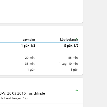
expand_less
azyndan
köp bolanda
1 gün 1/2
5 gün 1/2
20 min.
55 min.
35 min.
1 sag. 10 min.
1 gün
5 gün
expand_less
V, 26.03.2016, rus dilinde
a bent belgisi:
42