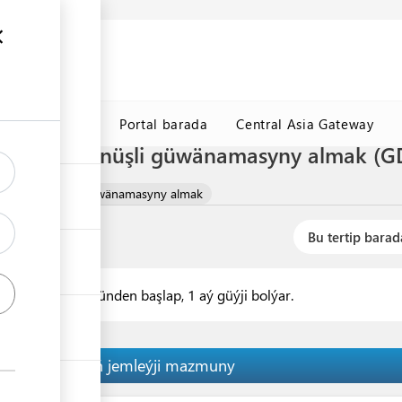
y maglumat
k
TDHÇMB
Portal barada
Central Asia Gateway
ň CT-1 görnüşli güwänamasyny almak (GD
p çykmagynynyň güwänamasyny almak
Bu tertip barad
yň berlen gününden başlap, 1 aý güýji bolýar.
Tertibiň jemleýji mazmuny