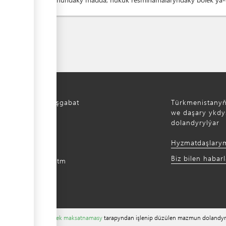
Türkmenistan, Aşgabat
Türkmenistany
aýoly, 52
we daşary ykdys
dolandyrylýar
) 12 44-64-66
Hyzmatdaşlary
m@gmail.com
Biz bilen habar
intradefer.gov.tm
ewürligi ýeňilleşdirmek maksatnamasy
tarapyndan işlenip düzülen mazmun dolandyr