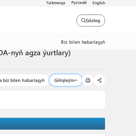
Русский
Türkmençe
English
Gözleg
Biz bilen habarlaşyň
A-nyň agza ýurtlary)
a biz bilen habarlaşyň
Giňişleýin