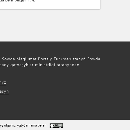
ň Söwda Maglumat Portaly Türkmenistanyň Söwda
ady gatnaşyklar ministrligi tarapyndan
myz
laşyň
yş ulgamy, ygtyýarnama beren