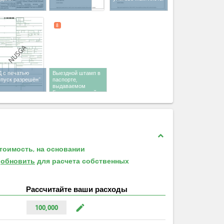
8
Д с печатью
Выездной штамп в
ыпуск разрешён"
паспорте,
выдаваемом
Государственной
миграционной
службы
expand_less
тоимость, на основании
е
обновить
для расчета собственных
Рассчитайте ваши расходы
mode_edit
100,000