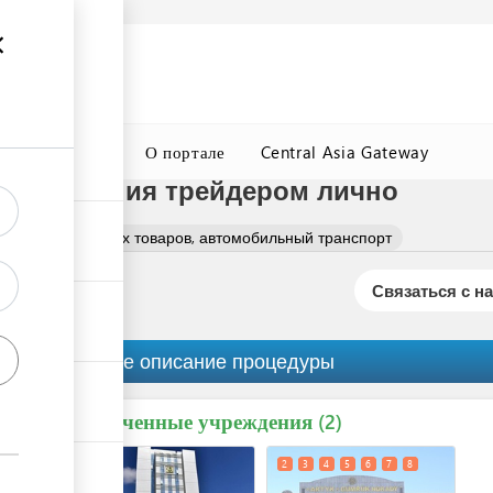
а
Подробнее
ция
ГТСБТ
О портале
Central Asia Gateway
 оформления трейдером лично
ение химических товаров, автомобильный транспорт
Связаться с н
Краткое описание процедуры
Вовлеченные учреждения
ess
2
1
2
3
4
5
6
7
8