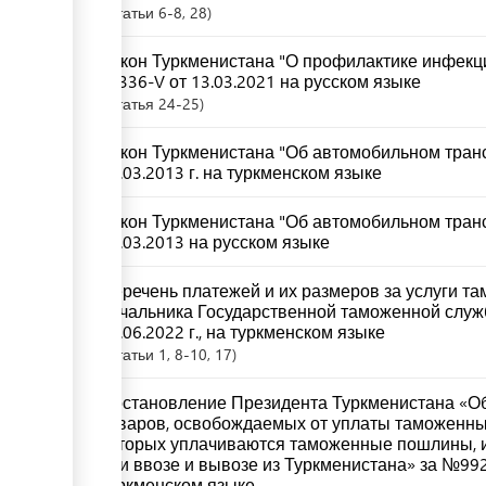
Статьи
6-8
, 28
Закон Туркменистана "О профилактике инфекц
№336-V от 13.03.2021 на русском языке
Статья
24-25
Закон Туркменистана "Об автомобильном транс
02.03.2013 г. на туркменском языке
Закон Туркменистана "Об автомобильном транс
02.03.2013 на русском языке
Перечень платежей и их размеров за услуги т
начальника Государственной таможенной служ
23.06.2022 г., на туркменском языке
Статьи
1
, 8-10
, 17
Постановление Президента Туркменистана «О
товаров, освобождаемых от уплаты таможенны
которых уплачиваются таможенные пошлины, 
при ввозе и вывозе из Туркменистана» за №9925
туркменском языке