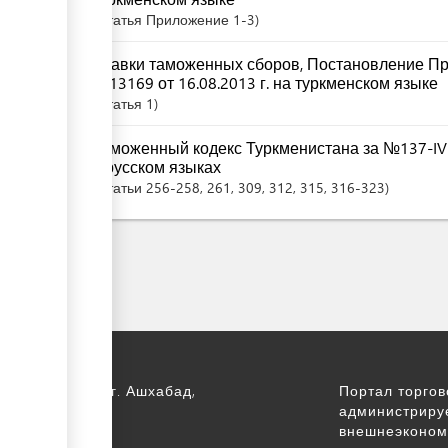
Статья
Приложение 1-3
Ставки таможенных сборов, Постановление Пр
№13169 от 16.08.2013 г. на туркменском языке
Статья
1
Таможенный кодекс Туркменистана за №137-IV 
и русском языках
Статьи
256-258
, 261
, 309
, 312
, 315
, 316-323
 Туркменистан, г. Ашхабад,
Портал торго
т Арчабил, 52
администриру
внешнеэконом