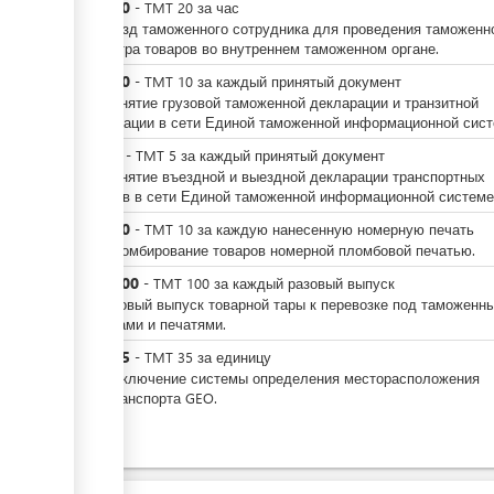
TMT
20
-
TMT
20
за
час
За выезд таможенного сотрудника для проведения таможенн
досмотра товаров во внутреннем таможенном органе.
TMT
10
-
TMT
10
за
каждый принятый документ
За принятие грузовой таможенной декларации и транзитной
декларации в сети Единой таможенной информационной сис
TMT
5
-
TMT
5
за
каждый принятый документ
За принятие въездной и выездной декларации транспортных
средств в сети Единой таможенной информационной системе
TMT
10
-
TMT
10
за
каждую нанесенную номерную печать
За опломбирование товаров номерной пломбовой печатью.
TMT
100
-
TMT
100
за
каждый разовый выпуск
За разовый выпуск товарной тары к перевозке под таможенн
пломбами и печатями.
TMT
35
-
TMT
35
за
единицу
За подключение системы определения месторасположения
автотранспорта GEO.