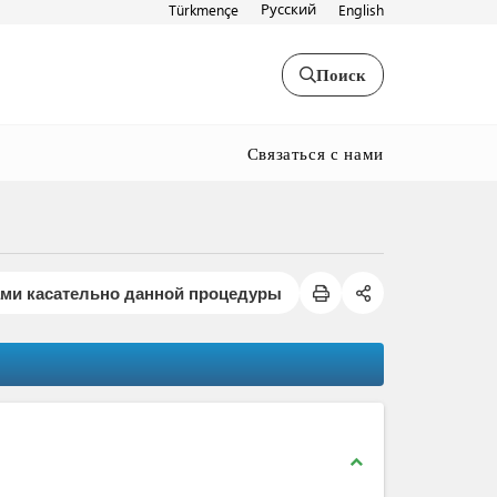
Русский
Türkmençe
English
Поиск
Связаться с нами
ами касательно данной процедуры
expand_less