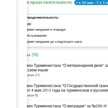
Общая продолжительность
1 ч. 50 мин - 7 ч. 5 
Общая продолжительность:
из которых
:
общее время ожидания в очереди:
Время обслуживания:
общее время ожидания до следующего шага:
Законы
10
Закон Туркменистана "О ветеринарном деле" за
русском языке
Статья
21
Закон Туркменистана "О Государственной гран
IV от 4 мая 2013 года на туркменском и русско
Статья
8
Закон Туркменистана "О миграции" за №290-IV 