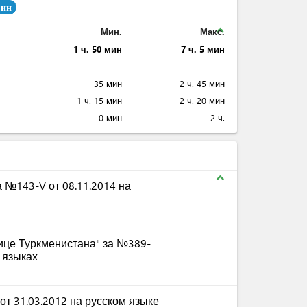
мин
expand_less
Мин.
Макс.
1 ч. 50 мин
7 ч. 5 мин
35 мин
2 ч. 45 мин
1 ч. 15 мин
2 ч. 20 мин
0 мин
2 ч.
expand_less
 №143-V от 08.11.2014 на
ице Туркменистана" за №389-
м языках
от 31.03.2012 на русском языке