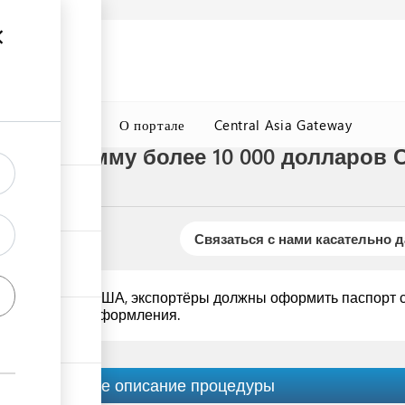
а
Подробнее
ция
ГТСБТ
О портале
Central Asia Gateway
тов на сумму более 10 000 долларов
Связаться с нами касательно 
000 долларов США, экспортёры должны оформить паспорт сд
е таможенного оформления.
Краткое описание процедуры