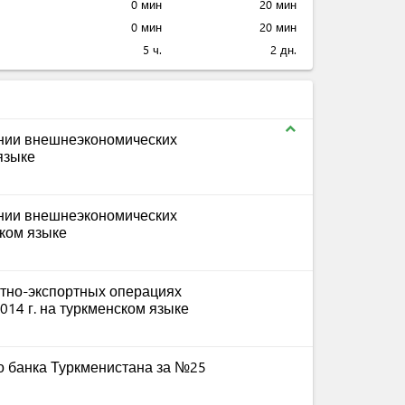
0 мин
20 мин
0 мин
20 мин
5 ч.
2 дн.
expand_less
ании внешнеэкономических
 языке
ании внешнеэкономических
ском языке
ртно-экспортных операциях
014 г. на туркменском языке
 банка Туркменистана за №25