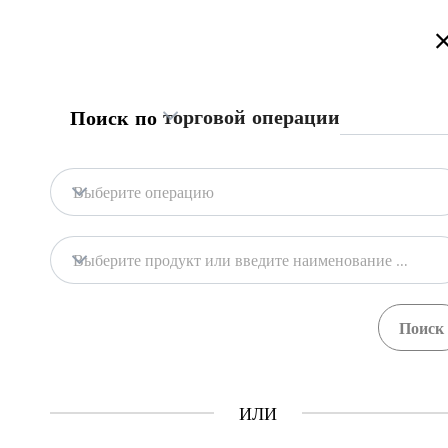
Приветствуем на портале торговой информации Туркменистан
торговой операции
Поиск по
Главная
Содержание
Торговая информа
Главная
Для экспортных контрак
Выберите операцию
Экспорт
Текстиль
Содержание
Выберите продукт или введите наименование продукта
Торговая информация
Если стоимость контракта превышает 10 
в соответствии с паспортом сделки посл
ГТСБТ
ИЛИ
Шаги
(
4
)
Как это работает?