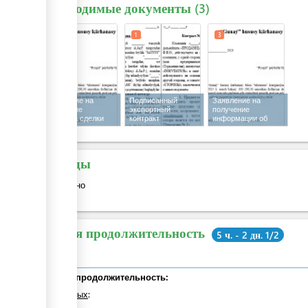
Необходимые документы
3
1
1
3
Заявление на
Подписанный
Заявление на
получение
экспортный
получение
паспорта сделки
контракт
информации об
при экспорте
урегулировании
платежей
Расходы
Бесплатно
Общая продолжительность
5 ч. - 2 дн. 1/2
Общая продолжительность:
из которых
: