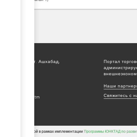
 Туркменистан, г. Ашхабад,
Портал торго
т Арчабил, 52
администриру
внешнеэконом
) 12 44-64-66
Наши партнер
m@gmail.com
Свяжитесь с 
intradefer.gov.tm
тентом, разработанной в рамках имплементации
Программы ЮНКТАД по разви