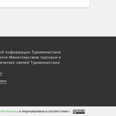
вой информации Туркменистана
ется Министерством торговли и
ических связей Туркменистана
ы
нами
тию бизнеса
и лицензирована в соответствии с