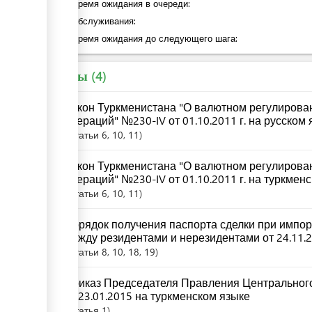
общее время ожидания в очереди:
Время обслуживания:
общее время ожидания до следующего шага:
Законы
4
Закон Туркменистана "О валютном регулиров
операций" №230-IV от 01.10.2011 г. на русском
Статьи
6
, 10
, 11
Закон Туркменистана "О валютном регулиров
операций" №230-IV от 01.10.2011 г. на туркмен
Статьи
6
, 10
, 11
Порядок получения паспорта сделки при импо
между резидентами и нерезидентами от 24.11.2
Статьи
8
, 10
, 18
, 19
Приказ Председателя Правления Центрального
от 23.01.2015 на туркменском языке
Статья
1