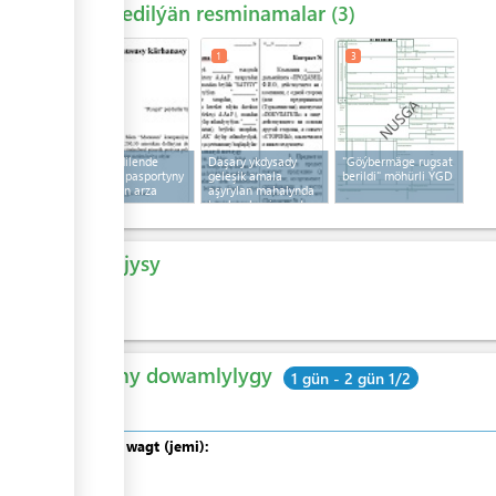
Talap edilýän resminamalar
3
1
1
3
Import edilende
Daşary ykdysady
"Göýbermäge rugsat
geleşigiň pasportyny
geleşik amala
berildi" möhürli ÝGD
almak üçin arza
aşyrylan mahalynda
baglaşylan import
şertnamasy
Çykdajysy
Mugt
Umumy dowamlylygy
1 gün - 2 gün 1/2
Umumy wagt (jemi):
olardan
: