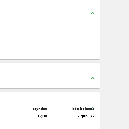
expand_less
expand_less
expand_less
azyndan
köp bolanda
1 gün
2 gün 1/2