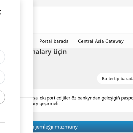
y maglumat
k
TDHÇMB
Portal barada
Central Asia Gateway
rt şertnamalary üçin
Bu tertip barad
dan geçýän bolsa, eksport edijiler öz bankyndan geleşigiň pas
ça hasaplaşyklary geçirmeli.
Tertibiň jemleýji mazmuny