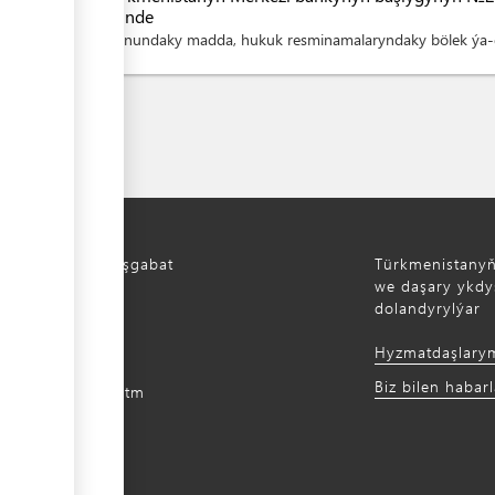
dilinde
Kanundaky madda, hukuk resminamalaryndaky bölek ýa-d
Türkmenistan, Aşgabat
Türkmenistany
aýoly, 52
we daşary ykdys
dolandyrylýar
) 12 44-64-66
Hyzmatdaşlary
m@gmail.com
Biz bilen habar
intradefer.gov.tm