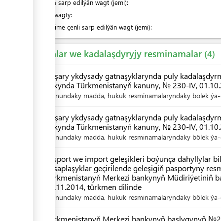
Nobatda sarp edilýän wagt (jemi):
Hyzmat wagty:
Indiki ädime çenli sarp edilýän wagt (jemi):
Kanunlar we kadalaşdyryjy resminamalar
4
Daşary ykdysady gatnaşyklarynda puly kadalaşdyrm
hakynda Türkmenistanyň kanuny, № 230-IV, 01.10.2
Kanundaky madda, hukuk resminamalaryndaky bölek ýa-d
Daşary ykdysady gatnaşyklarynda puly kadalaşdyrm
hakynda Türkmenistanyň kanuny, № 230-IV, 01.10.
Kanundaky madda, hukuk resminamalaryndaky bölek ýa-d
Eksport we import geleşikleri boýunça dahyllylar b
hasaplaşyklar geçirilende geleşigiň pasportyny resm
Türkmenistanyň Merkezi bankynyň Müdiriýetiniň b
24.11.2014, türkmen dilinde
Kanundaky madda, hukuk resminamalaryndaky bölek ýa-d
Türkmenistanyň Merkezi bankynyň başlygynyň №25