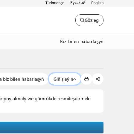
Русский
Türkmençe
English
Gözleg
Biz bilen habarlaşyň
a biz bilen habarlaşyň
Giňişleýin
portyny almaly we gümrükde resmileşdirmek