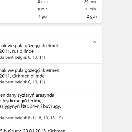
0 min.
20 min.
0 min.
20 min.
1 gün
2 gün
expand_less
ak we pula gözegçilik etmek
011, rus dilinde
a bent belgisi:
6
, 10
, 11
ak we pula gözegçilik etmek
2011, türkmen dilinde
a bent belgisi:
6
, 10
, 11
ilen dahylsyzlaryň arasynda
ileşdirmegiň tertibi,
aşlygynyň № 524-nji buýrugy,
a bent belgisi:
8-11
, 8
, 10
, 18
, 19
 buýrugy, 23.01.2015, türkmen