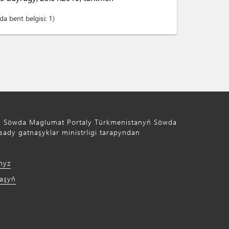
a bent belgisi:
1
ň Söwda Maglumat Portaly Türkmenistanyň Söwda
ady gatnaşyklar ministrligi tarapyndan
myz
laşyň