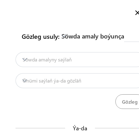
Türkmenistanyň Söwda Maglumat Portalyna hoş geldiňiz
Dol
Söwda amaly boýunça
Gözleg usuly:
Baş sahypa
Mazmuny
Söwdany seljerme
Baş sahypa
Bahasy $10 000 geçýän impo
Söwda amalyny saýlaň
Import
Agaç önümleri
Mazmuny
Önümi saýlaň ýa-da gözläň
Söwdany seljermek
Şertnamanyň bahasy 10,000 ABŞ-nyň dollaryn
tamamlanandan soň, geleşigiň pasporty boýun
TDHÇMB
Ýa-da
Ädimler
(
4
)
Bu nähili işleýär?