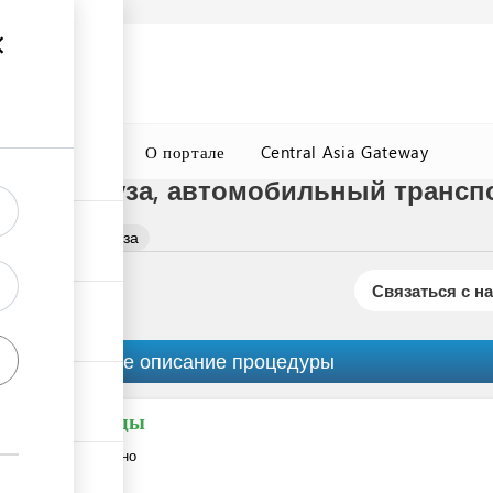
а
Подробнее
ция
ГТСБТ
О портале
Central Asia Gateway
ровки груза, автомобильный трансп
нспортировки груза
Связаться с н
Краткое описание процедуры
Расходы
Бесплатно