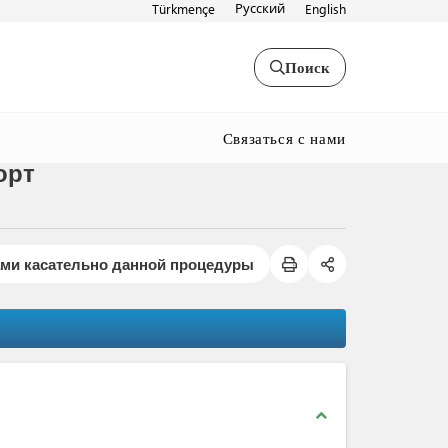
Русский
Türkmençe
English
Поиск
Связаться с нами
орт
ами касательно данной процедуры
expand_less