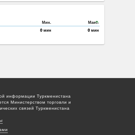
expand_less
Мин.
Макс.
0 мин
0 мин
вой информации Туркменистана
ется Министерством торговли и
ических связей Туркменистана
ы
нами