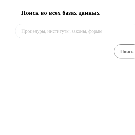
Поиск во всех базах данных
О портале
Central Asia Gateway
744000,
проспек
+(993
tsdya
www.m