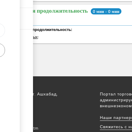
Общая продолжительность
0 мин - 0 мин
Общая продолжительность:
из которых
:
 Туркменистан, г. Ашхабад,
Портал торго
т Арчабил, 52
администриру
внешнеэконом
) 12 44-64-66
Наши партнер
m@gmail.com
Свяжитесь с 
intradefer.gov.tm