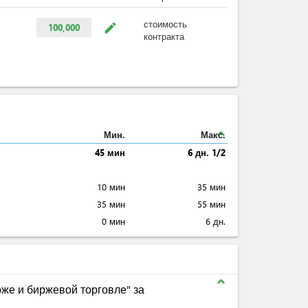
стоимость
mode_edit
100,000
контракта
expand_less
Мин.
Макс.
45 мин
6 дн. 1/2
10 мин
35 мин
35 мин
55 мин
0 мин
6 дн.
expand_less
же и биржевой торговле" за