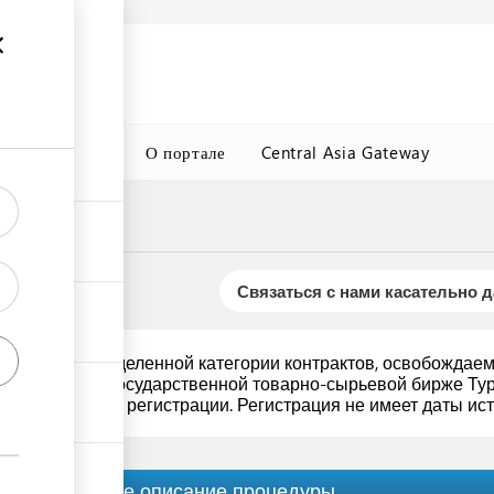
а
Подробнее
ция
ГТСБТ
О портале
Central Asia Gateway
Связаться с нами касательно 
носятся к определенной категории контрактов, освобождаем
гистрации
на Государственной товарно-сырьевой бирже Тур
акже подлежит регистрации. Регистрация не имеет даты ист
Краткое описание процедуры