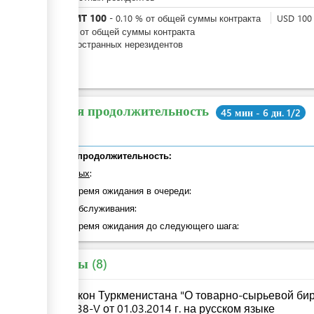
TMT
100
или
-
0.10
%
от общей суммы контракта
USD
100
-
0.1
%
от общей суммы контракта
для иностранных нерезидентов
Общая продолжительность
45 мин - 6 дн. 1/2
Общая продолжительность:
из которых
:
общее время ожидания в очереди:
Время обслуживания:
общее время ожидания до следующего шага:
Законы
8
Закон Туркменистана "О товарно-сырьевой бир
№38-V от 01.03.2014 г. на русском языке