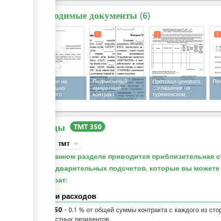
Необходимые документы
6
1
1
1
1
Заявление на
Подписанный
Протокол ценового
Пр
регистрацию
импортный
соглашения на
импортного
контракт
туркменском,
контракта на
русском,
туркменском - для
английском языках
юридических лиц
Расходы
TMT 350
TMT
expand_more
info
В данном разделе приводится приблизительная с
предварительных подсчетов, которые вы может
затрат:
Детали расходов
TMT
350
-
0.1
%
от общей суммы контракта с каждого из сто
для местных резидентов