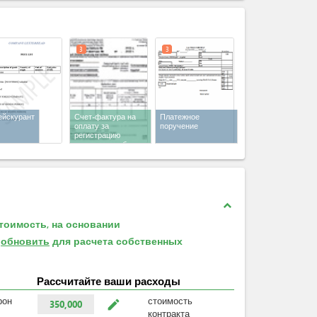
expand_less
3
3
ейскурант
Счет-фактура на
Платежное
оплату за
поручение
регистрацию
контракта на бирже
в туркменских
манатах
expand_less
тоимость, на основании
е
обновить
для расчета собственных
Рассчитайте ваши расходы
рон
стоимость
mode_edit
350,000
контракта