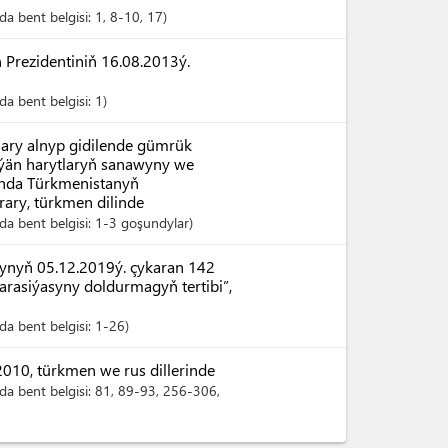
a bent belgisi:
1
, 8-10
, 17
Prezidentiniň 16.08.2013ý.
a bent belgisi:
1
şary alnyp gidilende gümrük
ýän harytlaryň sanawyny we
ynda Türkmenistanyň
rary, türkmen dilinde
a bent belgisi:
1-3 goşundylar
ynyň 05.12.2019ý. çykaran 142
arasiýasyny doldurmagyň tertibi”,
a bent belgisi:
1-26
10, türkmen we rus dillerinde
a bent belgisi:
81
, 89-93
, 256-306
,