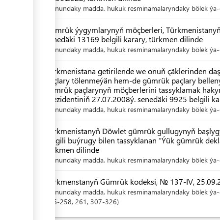
Kanundaky madda, hukuk resminamalaryndaky bölek ýa-d
Gümrük ýygymlarynyň möçberleri, Türkmenistanyň 
senedäki 13169 belgili karary, türkmen dilinde
Kanundaky madda, hukuk resminamalaryndaky bölek ýa-d
Türkmenistana getirilende we onuň çäklerinden da
paçIary tölenmeýän hem-de gümrük paçIary bellen
gümrük paçlarynyň möçberlerini tassyklamak hak
Prezidentiniň 27.07.2008ý. senedäki 9925 belgili ka
Kanundaky madda, hukuk resminamalaryndaky bölek ýa-d
Türkmenistanyň Döwlet gümrük gullugynyň başlyg
belgili buýrugy bilen tassyklanan “Ýük gümrük dekl
türkmen dilinde
Kanundaky madda, hukuk resminamalaryndaky bölek ýa-d
Türkmenstanyň Gümrük kodeksi, № 137-IV, 25.09.20
Kanundaky madda, hukuk resminamalaryndaky bölek ýa-d
256-258
, 261
, 307-326