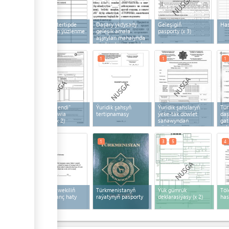
Bellenen tertipde
Daşary ykdysady
Geleşigiň
Has
doldurylan ýüzlenme
geleşik amala
pasporty
(x 3)
haty
(x 3)
aşyrylan mahalynda
baglaşylan eksport
şertnamasy
(x 3)
1
2
1
1
1
"Töleg tölendi"
Ýuridik şahsyň
Ýuridik şahslaryň
Tür
möhürli awia
tertipnamasy
ýeke-täk döwlet
daş
ýanhaty
(x 2)
sanawyndan
gat
göçürme
şa
1
1
3
5
4
Ygtyýarly wekiliň
Türkmenistanyň
Ýük gümrük
Töl
adyna ynanç haty
raýatynyň pasporty
deklarasiýasy
(x 2)
has