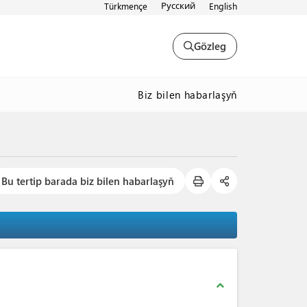
Русский
Türkmençe
English
Gözleg
Biz bilen habarlaşyň
Bu tertip barada biz bilen habarlaşyň
expand_less