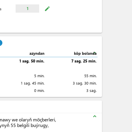
mode_edit
1
a
.
expand_less
azyndan
köp bolanda
1 sag. 50 min.
7 sag. 25 min.
5 min.
55 min.
1 sag. 45 min.
3 sag. 30 min.
0 min.
3 sag.
expand_less
anawy we olaryň möçberleri,
nyň 55 belgili buýrugy,