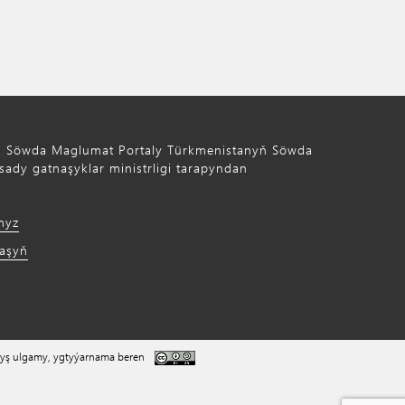
ň Söwda Maglumat Portaly Türkmenistanyň Söwda
ady gatnaşyklar ministrligi tarapyndan
myz
laşyň
yş ulgamy, ygtyýarnama beren