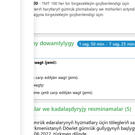
TMT
100
-
TMT
100
her bir
birgezekleýin goýberilendigi üçin
Konteýneriň harytlaryň gümrük plomabalary we möhürleri astynd
daşalmagyna birgezekleýin goýberilendigi üçin.
Umumy dowamlylygy
1 sag. 50 min. - 7 sag. 25 min
Umumy wagt (jemi):
olardan
:
Nobatda sarp edilýän wagt (jemi):
Hyzmat wagty:
Indiki ädime çenli sarp edilýän wagt (jemi):
Kanunlar we kadalaşdyryjy resminamalar
5
Gümrük edaralarynyň hyzmatlary üçin tölegleriň s
Türkmenistanyň Döwlet gümrük gullygynyň başlygy
23.06.2022, türkmen dilinde