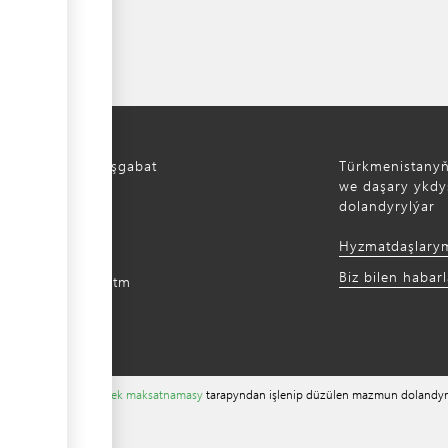
Türkmenistan, Aşgabat
Türkmenistany
aýoly, 52
we daşary ykdys
dolandyrylýar
) 12 44-64-66
Hyzmatdaşlary
m@gmail.com
Biz bilen habar
intradefer.gov.tm
ewürligi ýeňilleşdirmek maksatnamasy
tarapyndan işlenip düzülen mazmun dolandyr