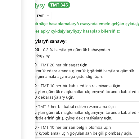
Çykdajysy
TMT 345
TMT
expand_more
info
Bu birnäçe hasaplamalaryň esasynda emele gelýän çykdajy
öz deslapky çykdajylaryňyzy hasaplap bilersiňiz:
Çykdajylaryň sanawy:
TMT
200
-
0.2
%
harytlaryň gümrük bahasyndan
gümrük ýygymy
TMT
20
-
TMT
20
her bir
sagat üçin
Içerki gümrük edaralarynda gümrük işgäriniň harytlara gümrük
gözegçiligini amala aşyrmaga gidendigi üçin.
TMT
10
-
TMT
10
her bir
kabul edilen resminama üçin
Utgaşdyrylan gümrük maglumatlar ulgamynyň torunda kabul edil
ÝGD, ÜD deklarasiýalary üçin.
TMT
5
-
TMT
5
her bir
kabul edilen resminama üçin
Utgaşdyrylan gümrük maglumatlar ulgamynyň torunda kabul edil
ulag serişdeleriniň giriş, çykyş deklarasiýalary üçin.
TMT
10
-
TMT
10
her bir
san belgili plomba üçin
Harytlary kypablamak üçin goýulan san belgili plombasy üçin.