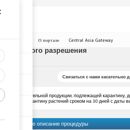
а
Подробнее
ция
ГТСБТ
О портале
Central Asia Gateway
арантинного разрешения
Связаться с нами касательно 
транзит растительной продукции, подлежащей карантину, 
лужбой по карантину растений сроком на 30 дней с даты в
Краткое описание процедуры