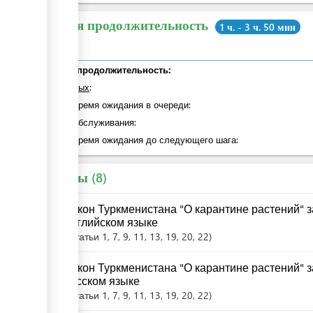
Общая продолжительность
1 ч. - 3 ч. 50 мин
Общая продолжительность:
из которых
:
общее время ожидания в очереди:
Время обслуживания:
общее время ожидания до следующего шага:
Законы
8
Закон Туркменистана "О карантине растений" за
английском языке
Статьи
1
, 7
, 9
, 11
, 13
, 19
, 20
, 22
Закон Туркменистана "О карантине растений" за
русском языке
Статьи
1
, 7
, 9
, 11
, 13
, 19
, 20
, 22