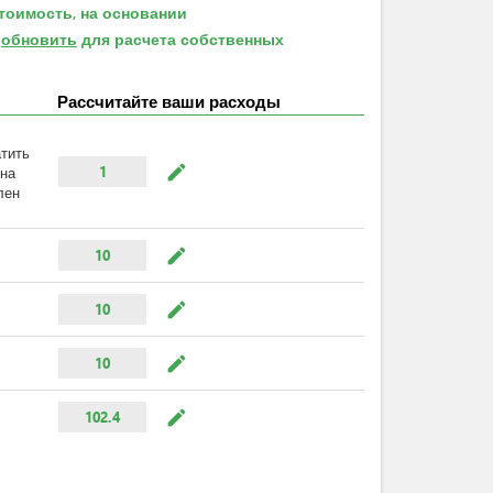
тоимость, на основании
е
обновить
для расчета собственных
Рассчитайте ваши расходы
атить
mode_edit
1
ина
лен
mode_edit
10
mode_edit
10
mode_edit
10
mode_edit
102.4