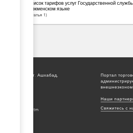
Список тарифов услуг Государственной службы
туркменском языке
Статья
1
 Туркменистан, г. Ашхабад,
Портал торго
т Арчабил, 52
администриру
внешнеэконом
) 12 44-64-66
Наши партнер
m@gmail.com
Свяжитесь с 
intradefer.gov.tm