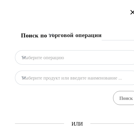
Приветствуем на портале торговой информации Туркменистан
торговой операции
Поиск по
Главная
Содержание
Торговая информа
Главная
Получение импортного к
Выберите операцию
Импорт
Фрукты и овощи свежие
Содержание
Выберите продукт или введите наименование продукта
Торговая информация
Импортеры и компании, осуществляющие 
на импорт, выдаваемое Государственной с
ГТСБТ
ИЛИ
Шаги
(
4
)
Как это работает?