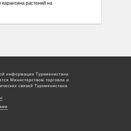
 карантина растений на
вой информации Туркменистана
ется Министерством торговли и
ических связей Туркменистана
ы
нами