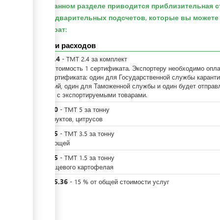
В данном разделе приводится приблизительная с
предварительных подсчетов, которые вы может
затрат:
Детали расходов
TMT
2.4
-
TMT
2.4
за
комплект
2,76 - стоимость 1 сертификата. Экспортеру необходимо опл
за 3 сертификата: один для Государственной службы карант
растений, один для Таможенной службы и один будет отправ
вместе с экспортируемыми товарами.
TMT
50
-
TMT
5
за
тонну
для фруктов, цитрусов
TMT
35
-
TMT
3.5
за
тонну
для овощей
TMT
15
-
TMT
1.5
за
тонну
для пищевого картофелая
TMT
15.36
-
15
%
от общей стоимости услуг
НДС