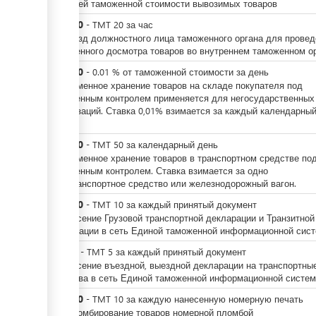
от общей таможенной стоимости вывозимых товаров
TMT
20
-
TMT
20
за
час
За выезд должностного лица таможенного органа для провед
таможенного досмотра товаров во внутреннем таможенном ор
TMT
10
-
0.01
%
от таможенной стоимости за день
За временное хранение товаров на складе покупателя под
таможенным контролем применяется для негосударственных
организаций. Ставка 0,01% взимается за каждый календарны
день.
TMT
50
-
TMT
50
за
календарный день
За временное хранение товаров в транспортном средстве по
таможенным контролем. Ставка взимается за одно
автотранспортное средство или железнодорожный вагон.
TMT
10
-
TMT
10
за
каждый принятый документ
За внесение Грузовой транспортной декларации и Транзитной
декларации в сеть Единой таможенной информационной сист
TMT
5
-
TMT
5
за
каждый принятый документ
За внесение въездной, выездной декларации на транспортны
средства в сеть Единой таможенной информационной систе
TMT
10
-
TMT
10
за
каждую нанесенную номерную печать
За опломбирование товаров номерной пломбой