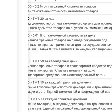
TMT
200
-
0.2
%
от таможенной стоимости товаров
от общей таможенной стоимости вывозимых товаров
TMT
20
-
TMT
20
за
час
За выезд должностного лица таможенного органа для провед
таможенного досмотра товаров во внутреннем таможенном ор
TMT
10
-
0.01
%
от таможенной стоимости за день
За временное хранение товаров на складе покупателя под
таможенным контролем применяется для негосударственных
организаций. Ставка 0,01% взимается за каждый календарны
день.
TMT
50
-
TMT
50
за
календарный день
За временное хранение товаров в транспортном средстве по
таможенным контролем. Ставка взимается за одно
автотранспортное средство или железнодорожный вагон.
TMT
10
-
TMT
10
за
каждый принятый документ
За внесение Грузовой транспортной декларации и Транзитной
декларации в сеть Единой таможенной информационной сист
TMT
5
-
TMT
5
за
каждый принятый документ
За внесение въездной, выездной декларации на транспортны
средства в сеть Единой таможенной информационной систе