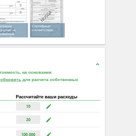
атежное
Сертификат
учение за
соответствия
моженные
уги
(x 2)
expand_less
тоимость, на основании
е
обновить
для расчета собственных
Рассчитайте ваши расходы
mode_edit
10
mode_edit
20
mode_edit
100,000