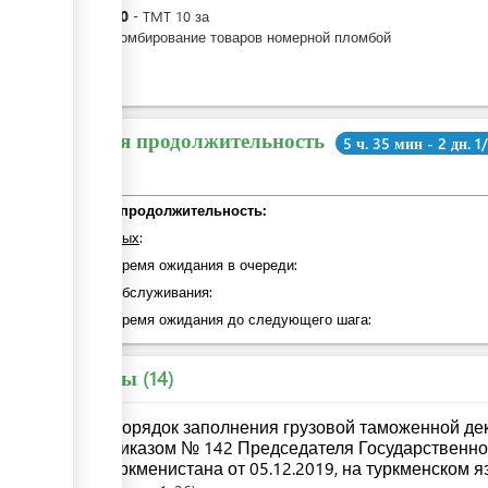
TMT
10
-
TMT
10
за
За опломбирование товаров номерной пломбой
Общая продолжительность
5 ч. 35 мин - 2 дн. 1
Общая продолжительность:
из которых
:
общее время ожидания в очереди:
Время обслуживания:
общее время ожидания до следующего шага:
Законы
14
«Порядок заполнения грузовой таможенной де
приказом № 142 Председателя Государственн
Туркменистана от 05.12.2019, на туркменском я