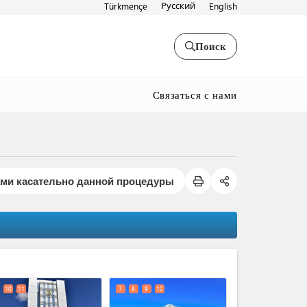
Русский
Türkmençe
English
Поиск
Связаться с нами
ами касательно данной процедуры
expand_less
10
11
7
8
9
12