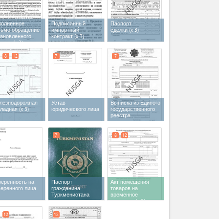
полненное
Подписанный
Паспорт
сьмо обращение
импортный
сделки
(x 3)
тановленного
контракт
(x 3)
разца
(x 3)
8
12
7
7
лезнодорожная
Устав
Выписка из Единого
кладная
(x 3)
юридического лица
государственного
реестра
юридических лиц
Туркменистана
7
8
12
веренность на
Паспорт
Акт помещения
веренного лица
гражданина
товаров на
Туркменистана
временное
хранение
(x 2)
12
12