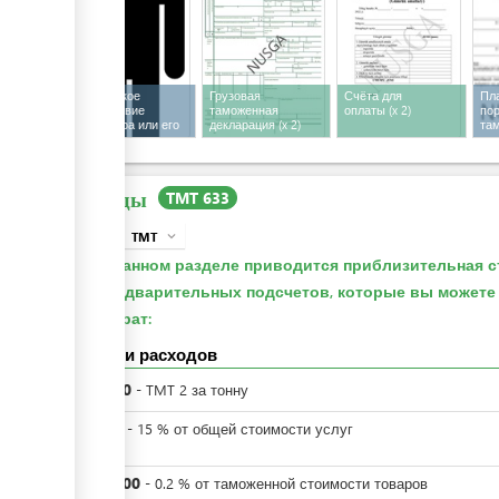
Физическое
Грузовая
Счёта для
Пл
присутствие
таможенная
оплаты
(x 2)
пор
импортера или его
декларация
(x 2)
та
представителя во
усл
время таможенного
досмотра
Расходы
TMT 633
TMT
expand_more
info
В данном разделе приводится приблизительная с
предварительных подсчетов, которые вы может
затрат:
Детали расходов
TMT
20
-
TMT
2
за
тонну
TMT
3
-
15
%
от общей стоимости услуг
VAT
TMT
200
-
0.2
%
от таможенной стоимости товаров