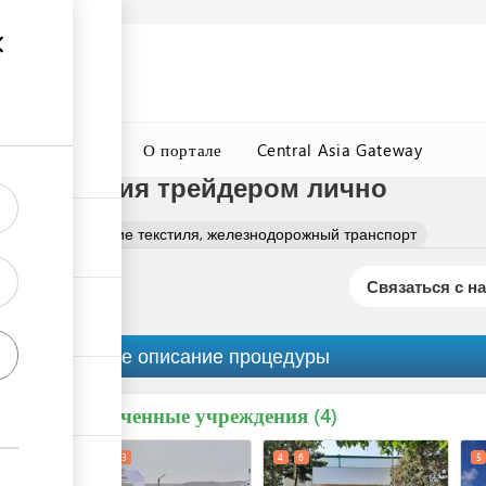
а
Подробнее
ция
ГТСБТ
О портале
Central Asia Gateway
оформления трейдером лично
ля
Оформление текстиля, железнодорожный транспорт
Связаться с н
Краткое описание процедуры
Вовлеченные учреждения
ess
4
1
2
3
4
6
5