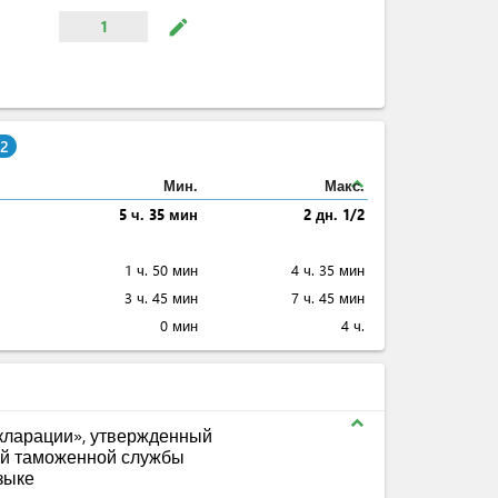
mode_edit
1
/2
expand_less
Мин.
Макс.
5 ч. 35 мин
2 дн. 1/2
1 ч. 50 мин
4 ч. 35 мин
3 ч. 45 мин
7 ч. 45 мин
0 мин
4 ч.
expand_less
кларации», утвержденный
ой таможенной службы
зыке