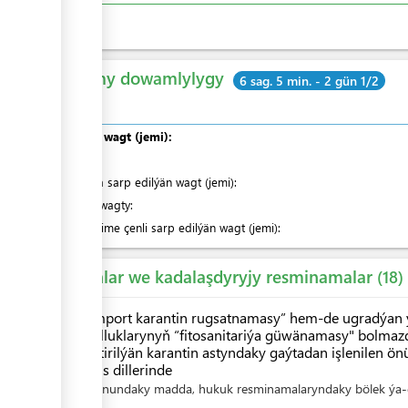
Umumy dowamlylygy
6 sag. 5 min. - 2 gün 1/2
Umumy wagt (jemi):
olardan
:
Nobatda sarp edilýän wagt (jemi):
Hyzmat wagty:
Indiki ädime çenli sarp edilýän wagt (jemi):
Kanunlar we kadalaşdyryjy resminamalar
18
"Import karantin rugsatnamasy” hem-de ugradýan ý
gulluklarynyň “fitosanitariýa güwänamasy" bolma
getirilýän karantin astyndaky gaýtadan işlenilen ö
iňlis dillerinde
Kanundaky madda, hukuk resminamalaryndaky bölek ýa-d