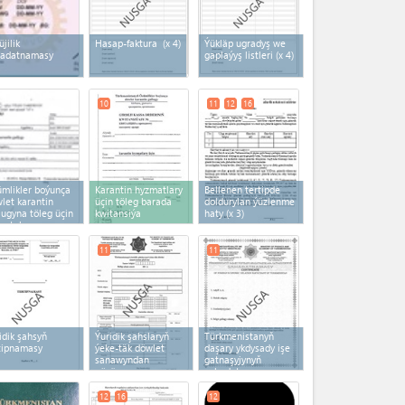
üjilik
Hasap-faktura
(x 4)
Ýükläp ugradyş we
hadatnamasy
gaplaýyş listleri
(x 4)
10
11
12
16
mlikler boýunça
Karantin hyzmatlary
Bellenen tertipde
let karantin
üçin töleg barada
doldurylan ýüzlenme
lugyna töleg üçin
kwitansiýa
haty
(x 3)
eg tabşyrygy
11
11
idik şahsyň
Ýuridik şahslaryň
Türkmenistanyň
tipnamasy
ýeke-täk döwlet
daşary ykdysady işe
sanawyndan
gatnaşyjynyň
göçürme
şahadatnamasy
12
16
12