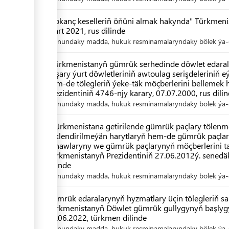
"Ýokanç keselleriň öňüni almak hakynda" Türkmen
mart 2021, rus dilinde
Kanundaky madda, hukuk resminamalaryndaky bölek ýa-d
“Türkmenistanyň gümrük serhedinde döwlet edarala
daşary ýurt döwletleriniň awtoulag serişdeleriniň 
hem-de tölegleriň ýeke-täk möçberlerini bellemek
Prezidentiniň 4746-njy karary, 07.07.2000, rus dili
Kanundaky madda, hukuk resminamalaryndaky bölek ýa-d
«Türkmenistana getirilende gümrük paçlary tölen
çäklendirilmeýän harytlaryň hem-de gümrük paçlar
sanawlaryny we gümrük paçlarynyň möçberlerini 
Türkmenistanyň Prezidentiniň 27.06.2012ý. senedäk
dilinde
Kanundaky madda, hukuk resminamalaryndaky bölek ýa-d
Gümrük edaralarynyň hyzmatlary üçin tölegleriň s
Türkmenistanyň Döwlet gümrük gullygynyň başlygy
23.06.2022, türkmen dilinde
Kanundaky madda, hukuk resminamalaryndaky bölek ýa-d