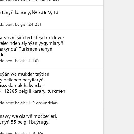
istanyň kanuny, № 336-V, 13
a bent belgisi:
24-25
rynyň işini tertipleşdirmek we
eýelerinden alynýan ýygymlaryň
 hakynda” Türkmenistanyň
nde
a bent belgisi:
1-10
meýän we mukdar taýdan
y bellenen harytlaryň
tassyklamak hakynda»
i 12385 belgili karary, türkmen
a bent belgisi:
1-2 goşundylar
anawy we olaryň möçberleri,
nyň 55 belgili buýrugy,
a bent belgisi:
1
, 6-10