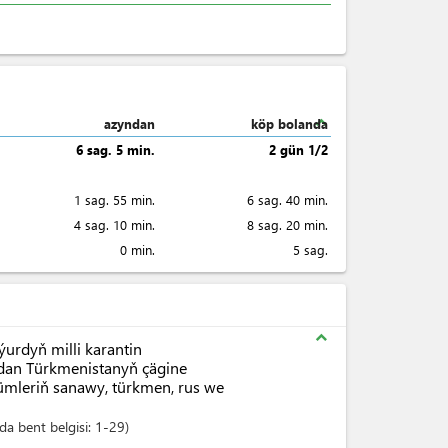
expand_less
azyndan
köp bolanda
6 sag. 5 min.
2 gün 1/2
1 sag. 55 min.
6 sag. 40 min.
4 sag. 10 min.
8 sag. 20 min.
0 min.
5 sag.
expand_less
urdyň milli karantin
zdan Türkmenistanyň çägine
nümleriň sanawy, türkmen, rus we
a bent belgisi:
1-29