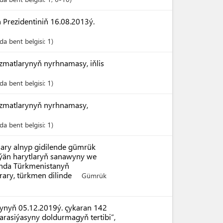
Prezidentiniň 16.08.2013ý.
a bent belgisi:
1
zmatlarynyň nyrhnamasy, iňlis
a bent belgisi:
1
yzmatlarynyň nyrhnamasy,
a bent belgisi:
1
şary alnyp gidilende gümrük
ýän harytlaryň sanawyny we
ynda Türkmenistanyň
arary, türkmen dilinde
Gümrük
ynyň 05.12.2019ý. çykaran 142
arasiýasyny doldurmagyň tertibi”,