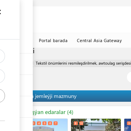
y maglumat
k
TDHÇMB
Portal barada
Central Asia Gateway
ileşdirmegi
 resmileşdirilmek
Tekstil önümlerini resmileşdirilmek, awtoulag serişdes
Tertibiň jemleýji mazmuny
Gatnaşýan edaralar
ess
4
1
2
3
4
5
6
7
8
10
9