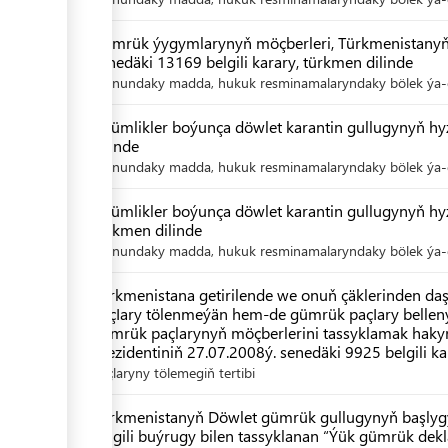
Gümrük ýygymlarynyň möçberleri, Türkmenistanyň 
senedäki 13169 belgili karary, türkmen dilinde
Kanundaky madda, hukuk resminamalaryndaky bölek ýa-d
Ösümlikler boýunça döwlet karantin gullugynyň hy
dilinde
Kanundaky madda, hukuk resminamalaryndaky bölek ýa-d
Ösümlikler boýunça döwlet karantin gullugynyň h
türkmen dilinde
Kanundaky madda, hukuk resminamalaryndaky bölek ýa-d
Türkmenistana getirilende we onuň çäklerinden da
paçIary tölenmeýän hem-de gümrük paçIary bellen
gümrük paçlarynyň möçberlerini tassyklamak hak
Prezidentiniň 27.07.2008ý. senedäki 9925 belgili k
paçlaryny tölemegiň tertibi
Türkmenistanyň Döwlet gümrük gullugynyň başlyg
belgili buýrugy bilen tassyklanan “Ýük gümrük dekl