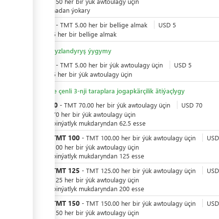
-
USD
150
her bir
ýük awtoulagy üçin
20 tonnadan ýokary
TMT
5
-
TMT
5.00
her bir
bellige almak
USD
5
-
USD
5
her bir
bellige almak
Zyýansyzlandyryş ýygymy
TMT
5
-
TMT
5.00
her bir
ýük awtoulagy üçin
USD
5
-
USD
5
her bir
ýük awtoulagy üçin
15 güne çenli 3-nji taraplara jogapkärçilik ätiýaçlygy
TMT
70
-
TMT
70.00
her bir
ýük awtoulagy üçin
USD
70
-
USD
70
her bir
ýük awtoulagy üçin
salgyt binýatlyk mukdaryndan 62.5 esse
TMT
100
ýa-da
-
TMT
100.00
her bir
ýük awtoulagy üçin
USD
-
USD
100
her bir
ýük awtoulagy üçin
salgyt binýatlyk mukdaryndan 125 esse
TMT
125
ýa-da
-
TMT
125.00
her bir
ýük awtoulagy üçin
USD
-
USD
125
her bir
ýük awtoulagy üçin
salgyt binýatlyk mukdaryndan 200 esse
TMT
150
ýa-da
-
TMT
150.00
her bir
ýük awtoulagy üçin
USD
-
USD
150
her bir
ýük awtoulagy üçin