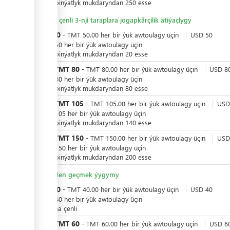
salgyt binýatlyk mukdaryndan 250 esse
5 güne çenli 3-nji taraplara jogapkärçilik ätiýaçlygy
TMT
50
-
TMT
50.00
her bir
ýük awtoulagy üçin
USD
50
-
USD
50
her bir
ýük awtoulagy üçin
salgyt binýatlyk mukdaryndan 20 esse
TMT
80
ýa-da
-
TMT
80.00
her bir
ýük awtoulagy üçin
USD
8
-
USD
80
her bir
ýük awtoulagy üçin
salgyt binýatlyk mukdaryndan 80 esse
TMT
105
ýa-da
-
TMT
105.00
her bir
ýük awtoulagy üçin
USD
-
USD
105
her bir
ýük awtoulagy üçin
salgyt binýatlyk mukdaryndan 140 esse
TMT
150
ýa-da
-
TMT
150.00
her bir
ýük awtoulagy üçin
USD
-
USD
150
her bir
ýük awtoulagy üçin
salgyt binýatlyk mukdaryndan 200 esse
Köprüden geçmek ýygymy
TMT
40
-
TMT
40.00
her bir
ýük awtoulagy üçin
USD
40
-
USD
40
her bir
ýük awtoulagy üçin
10 tonna çenli
TMT
60
ýa-da
-
TMT
60.00
her bir
ýük awtoulagy üçin
USD
6