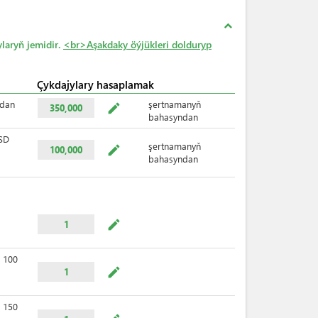
expand_less
laryň jemidir.
<br>Aşakdaky öýjükleri dolduryp
Çykdajylary hasaplamak
pdan
şertnamanyň
mode_edit
350,000
bahasyndan
SD
şertnamanyň
mode_edit
100,000
bahasyndan
mode_edit
1
100
mode_edit
1
150