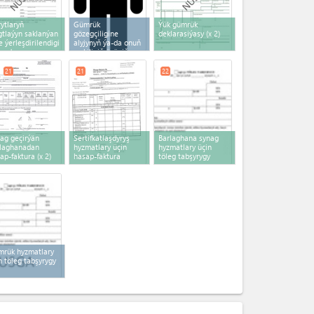
ytlaryň
Gümrük
Ýük gümrük
tlaýyn saklanýan
gözegçiligine
deklarasiýasy
(x 2)
e ýerleşdirilendigi
alyjynyň ýa-da onuň
kynda
wekiliniň özüniň
ilnama
(x 2)
gatnaşmagy
21
21
22
ag geçirýän
Sertifkatlaşdyryş
Barlaghana synag
laghanadan
hyzmatlary üçin
hyzmatlary üçin
ap-faktura
(x 2)
hasap-faktura
töleg tabşyrygy
rük hyzmatlary
n töleg tabşyrygy