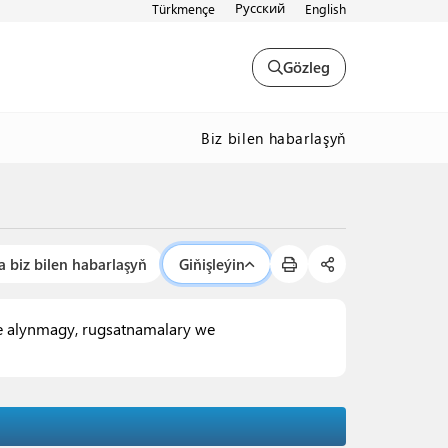
Русский
Türkmençe
English
Gözleg
Biz bilen habarlaşyň
a biz bilen habarlaşyň
Giňişleýin
ige alynmagy, rugsatnamalary we