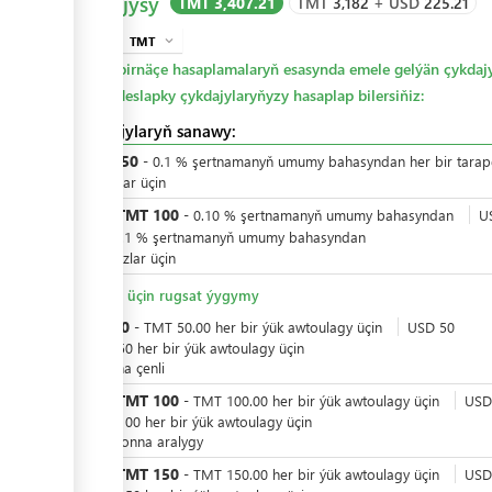
Çykdajysy
TMT 3,407.21
TMT
3,182
+
USD
225.21
TMT
expand_more
info
Bu birnäçe hasaplamalaryň esasynda emele gelýän çykdajy
öz deslapky çykdajylaryňyzy hasaplap bilersiňiz:
Çykdajylaryň sanawy:
TMT
350
-
0.1
%
şertnamanyň umumy bahasyndan her bir tara
dahyllylar üçin
TMT
100
ýa-da
-
0.10
%
şertnamanyň umumy bahasyndan
U
100
-
0.1
%
şertnamanyň umumy bahasyndan
dahylsyzlar üçin
Girmek üçin rugsat ýygymy
TMT
50
-
TMT
50.00
her bir
ýük awtoulagy üçin
USD
50
-
USD
50
her bir
ýük awtoulagy üçin
10 tonna çenli
TMT
100
ýa-da
-
TMT
100.00
her bir
ýük awtoulagy üçin
USD
-
USD
100
her bir
ýük awtoulagy üçin
10-20 tonna aralygy
TMT
150
ýa-da
-
TMT
150.00
her bir
ýük awtoulagy üçin
USD