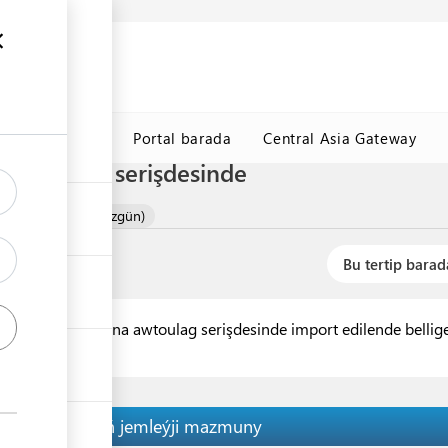
y maglumat
k
TDHÇMB
Portal barada
Central Asia Gateway
, awtoulag serişdesinde
iň importy (doly düzgün)
Bu tertip barad
ümleri Türkmenistana awtoulag serişdesinde import edilende bell
Tertibiň jemleýji mazmuny