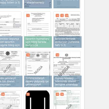
laýyş listleri
(x 5)
şahadatnamasy
13
14
15
24
mlikler boýunça
Karantin hyzmatlary
Bellenen tertipde
let karantin
üçin töleg barada
doldurylan ýüzlenme
lugyna töleg üçin
kwitansiýa
haty
(x 3)
eg tabşyrygy
14
14
idik şahslaryň
Türkmenistanyň
Hususy telekeçi
e-täk döwlet
daşary ykdysady işe
hökmünde döwlet
nawyndan
gatnaşyjynyň
belligine alnandygy
çürme
şahadatnamasy
baradaky
şahadatnama
24
15
16
24