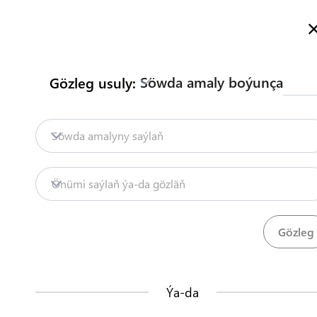
Türkmenistanyň Söwda Maglumat Portalyna hoş geldiňiz
Dol
Söwda amaly boýunça
Gözleg usuly:
Baş sahypa
Mazmuny
Söwdany seljerme
Baş sahypa
Tekstil önümleriniň importy
Söwda amalyny saýlaň
Import
Tekstil önümleri
Tekstil önümlerin
Mazmuny
Önümi saýlaň ýa-da gözläň
Söwdany seljermek
Bu tertip import ediji tarapyndan tekstil ön
resmileşdirmegi yzygiderli düzýär.
TDHÇMB
Ýa-da
Ädimler
(
24
)
Bu nähili işleýär?