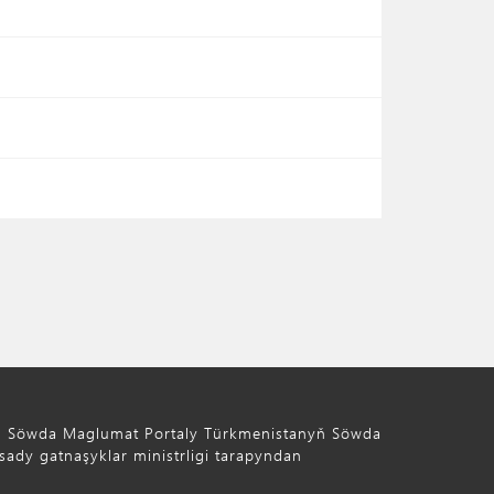
ň Söwda Maglumat Portaly Türkmenistanyň Söwda
ady gatnaşyklar ministrligi tarapyndan