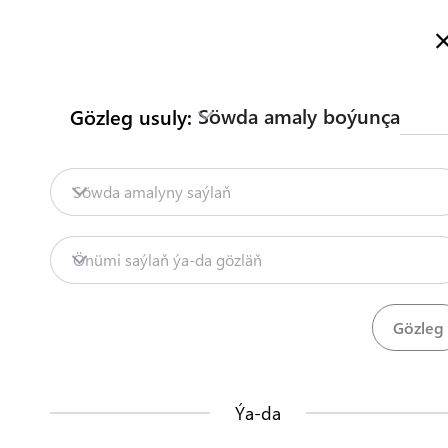
Türkmenistanyň Söwda Maglumat Portalyna hoş geldiňiz
Dol
Söwda amaly boýunça
Gözleg usuly:
Baş sahypa
Mazmuny
Söwdany seljerme
Baş sahypa
Söwda amalyny saýlaň
Mazmuny
Mazmunlar
Önümi saýlaň ýa-da gözläň
Söwdany seljermek
Önümler
Düzgünler
20
68
TDHÇMB
Ýa-da
Bu nähili işleýär?