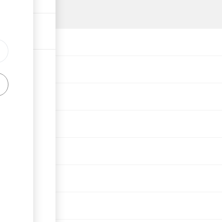
grukdyrma
mek boýunça haýyş