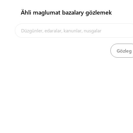
Ähli maglumat bazalary gözlemek
Portal barada
Seretmek
Barlaghana synagyna ugrukdyrma
Indirmek
Central Asia Gateway
Seretmek
Bellige alnan şertnama
Indirmek
Indirmek
Request for codes
Seretmek
Kebşirlenen birleşmeleri boýunça barlaga u
Indirmek
Seretmek
Metal önümleriniň barlagyna ugrukdyrma
Indirmek
Seretmek
Ses we titreme boýunça barlaga ugrukdyrma
Indirmek
Indirmek
Logistiki hyzmatlary üçin baha teklibini ber