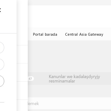
y maglumat
k
TDHÇMB
Portal barada
Central Asia Gateway
Kanunlar we kadalaşdyryjy
Edaralar
47
resminamalar