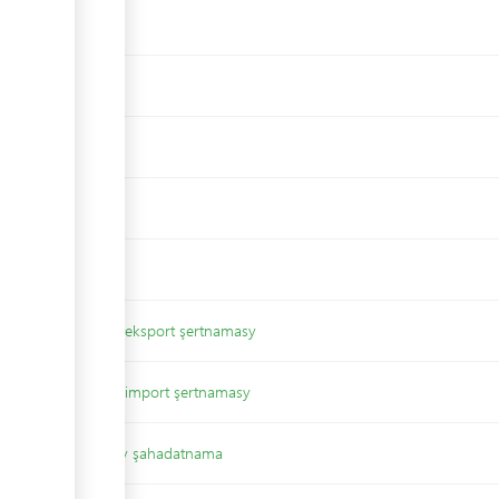
 möhürlenmegi
alynda baglaşylan eksport şertnamasy
alynda baglaşylan import şertnamasy
 alnandygy baradaky şahadatnama