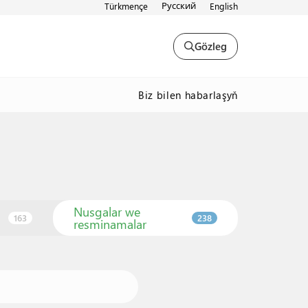
Русский
Türkmençe
English
Gözleg
Biz bilen habarlaşyň
Nusgalar we
163
238
resminamalar