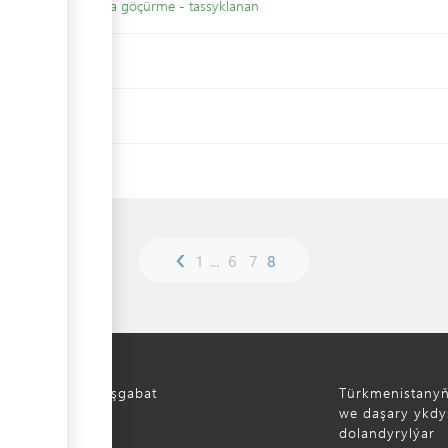
k döwlet sanawynda göçürme - tassyklanan
slaryň sanawy
y
‹
1
...
6
7
8
Türkmenistan, Aşgabat
Türkmenistany
aýoly, 52
we daşary ykdys
dolandyrylýar