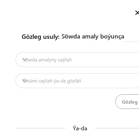
Türkmenistanyň Söwda Maglumat Portalyna hoş geldiňiz
Doly maglumat
Русский
Türkmençe
English
Gözleg
Söwda amaly boýunça
Gözleg usuly:
Baş sahypa
Biz bilen habarlaşyň
Söwda amalyny saýlaň
Mazmuny
Mazmunlar
Önümi saýlaň ýa-da gözläň
Söwdany seljermek
Önümler
Düzgünler
Edaral
20
68
TDHÇMB
Ýa-da
Bu nähili işleýär?