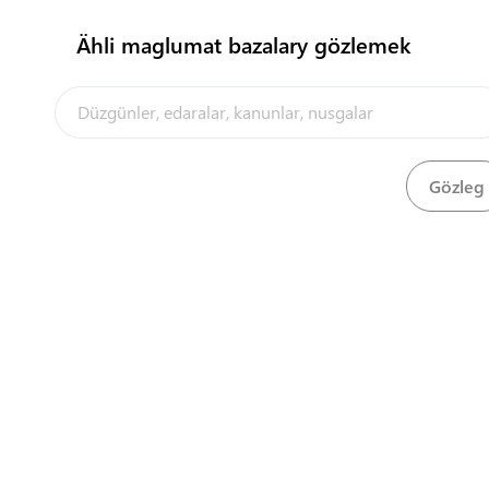
Ähli maglumat bazalary gözlemek
Portal barada
Ösümlikler boýunça döwlet karantin gullugyndan 1-
Seretmek
Indirmek
nji karantin barlagynyň delilnamasy
Central Asia Gateway
Ösümlikler boýunça döwlet karantin gullugyndan 2-
Seretmek
Indirmek
nji karantin barlagynyň delilnamasy
Tabşyryş-kabul ediş delilnamasy, türkmen we rus
Indirmek
dillerinde
Seretmek
Barlag üçin nusga alnandygy barada delilnama
Indirmek
Seretmek
Import edilen harytlaryň barlagynyň delilnamasy
Indirmek
Harytlaryň gelip çykmagynyň güwänamasy üçin
Seretmek
Indirmek
ekspertiza delilnamasy
Indirmek
Barlag delilnamasy