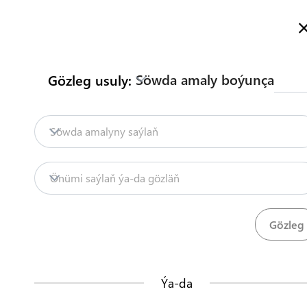
Türkmenistanyň Söwda Maglumat Portalyna hoş geldiňiz
Doly maglumat
Русский
Türkmençe
English
Gözleg
Söwda amaly boýunça
Gözleg usuly:
Baş sahypa
Biz bilen habarlaşyň
Söwda amalyny saýlaň
Mazmuny
Mazmunlar
Önümi saýlaň ýa-da gözläň
Söwdany seljermek
Önümler
Düzgünler
Edaral
20
68
TDHÇMB
Ýa-da
Bu nähili işleýär?