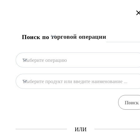
Приветствуем на портале торговой информации Туркменистана
Подробнее
Русский
Türkmençe
English
Поиск
торговой операции
Поиск по
Главная
Связаться с нами
Выберите операцию
Содержание
Содержание
Выберите продукт или введите наименование продукта
Торговая информация
Продукты
Процедуры
Учр
20
68
ГТСБТ
ИЛИ
Как это работает?