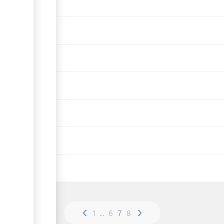
‹
›
1
...
6
7
8