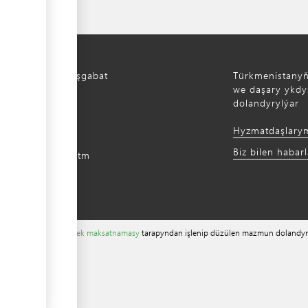
Türkmenistan, Aşgabat
Türkmenistany
aýoly, 52
we daşary ykdys
dolandyrylýar
) 12 44-64-66
Hyzmatdaşlary
m@gmail.com
Biz bilen habar
intradefer.gov.tm
ewürligi ýeňilleşdirmek maksatnamasy
tarapyndan işlenip düzülen mazmun dolandyr
Language
▼