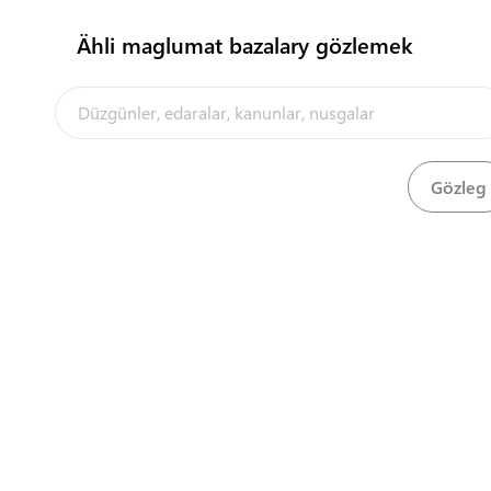
Ähli maglumat bazalary gözlemek
Portal barada
Laýyklyk sertifikatyny almak
Seretmek
Central Asia Gateway
Laýyklyk sertifikatyny almak, awtoulag serişdesinde
Seretmek
Laýyklyk sertifikatyny almak, awtoulag serişdesinde
Seretmek
Laýyklyk sertifikatyny almak, awtoulag serişdesinde
Seretmek
Laýyklyk sertifikatyny almak, awtoulag serişdesinde
Seretmek
Laýyklyk sertifikatyny almak, awtoulag serişdesinde
Seretmek
Laýyklyk sertifikatyny almak, demir ýol ulagynda
Seretmek