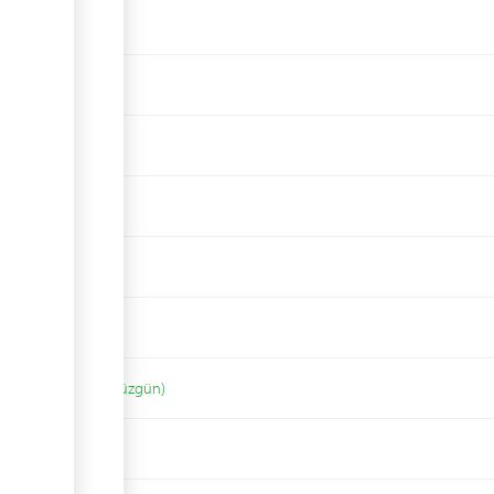
n)
doly düzgün)
rişdesinde (doly düzgün)
rişdesinde