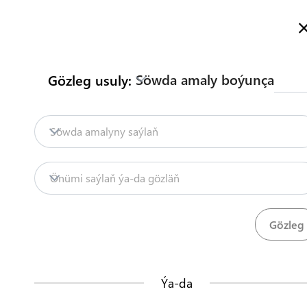
Türkmenistanyň Söwda Maglumat Portalyna hoş geldiňiz
Dol
Söwda amaly boýunça
Gözleg usuly:
Baş sahypa
Mazmuny
Söwdany seljerme
Baş sahypa
Söwda amalyny saýlaň
Mazmuny
Mazmunlar
Önümi saýlaň ýa-da gözläň
Söwdany seljermek
Önümler
Düzgünler
20
68
TDHÇMB
Ýa-da
Bu nähili işleýär?