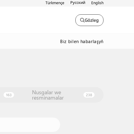
Русский
Türkmençe
English
Gözleg
Biz bilen habarlaşyň
Nusgalar we
163
238
resminamalar