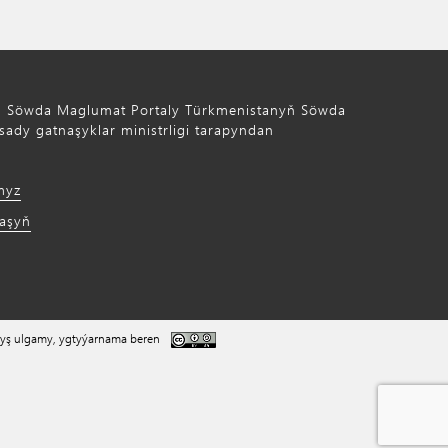
ň Söwda Maglumat Portaly Türkmenistanyň Söwda
ady gatnaşyklar ministrligi tarapyndan
myz
laşyň
yş ulgamy, ygtyýarnama beren