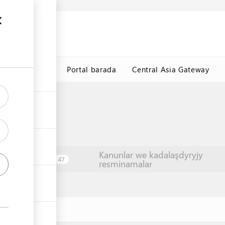
y maglumat
k
TDHÇMB
Portal barada
Central Asia Gateway
Kanunlar we kadalaşdyryjy
Edaralar
47
resminamalar