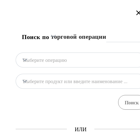
Приветствуем на портале торговой информации Туркменистана
Подробнее
Русский
Türkmençe
English
Поиск
торговой операции
Поиск по
Главная
Связаться с нами
Выберите операцию
Содержание
Содержание
Выберите продукт или введите наименование продукта
Торговая информация
Продукты
Процедуры
Учреж
0
0
ГТСБТ
ИЛИ
Как это работает?