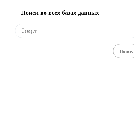
Поиск во всех базах данных
О портале
Результаты не найдены!!
Central Asia Gateway
744000, Туркменистан, г. Ашхабад, проспект Арчабил, 52
+(993) 12 44-64-66
tsdyam@gmail.com