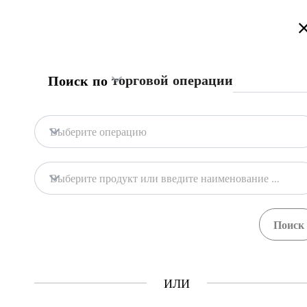
Приветствуем на портале торговой информации Туркменистана
Подробнее
Русский
Türkmençe
English
Поиск
торговой операции
Поиск по
Главная
Связаться с нами
Выберите операцию
Содержание
Содержание
Выберите продукт или введите наименование продукта
Торговая информация
Продукты
Процедуры
Учр
20
68
ГТСБТ
ИЛИ
Как это работает?