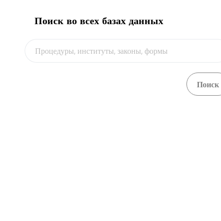
Поиск во всех базах данных
О портале
Получение импортного оформления трейдером
Обзор
лично
Central Asia Gateway
Получение импортного оформления трейдером
Обзор
лично
Получение импортного оформления трейдером
Обзор
лично
Получение импортного оформления трейдером
Обзор
лично
Получение разового разрешения
Обзор
Получение разрешения на перемещение грузов и
Обзор
транспортных средств
Получение разрешения на экспорт продуктов
Обзор
питания