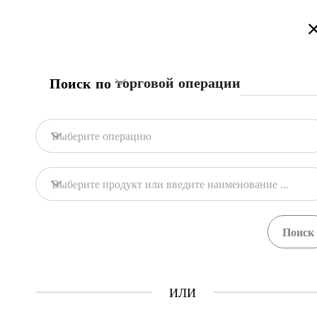
Приветствуем на портале торговой информации Туркменистана
Подробнее
Русский
Türkmençe
English
Поиск
торговой операции
Поиск по
Главная
Связаться с нами
Выберите операцию
Содержание
Содержание
Выберите продукт или введите наименование продукта
Торговая информация
Продукты
Процедуры
Учр
20
68
ГТСБТ
ИЛИ
Как это работает?