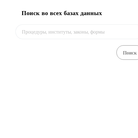
Поиск во всех базах данных
О портале
Импорт консервированных бобовых, автомобильный
Обзор
транспорт
Central Asia Gateway
Импорт консервированных бобовых,
Обзор
железнодорожный транспорт
Импорт мебели, автомобильный транспорт (полная
Обзор
процедура)
Импорт металлоизделий, автомобильный транспорт
Обзор
(полная процедура)
Импорт сахара, автомобильный транспорт (полная
Обзор
процедура)
Импорт свежих фруктов и овощей, автомобильный
Обзор
транспорт
Импорт свежих фруктов и овощей, железнодорожный
Обзор
транспорт