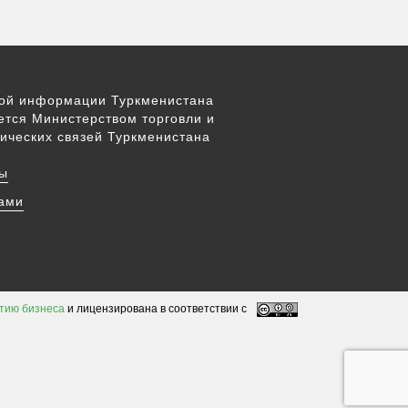
вой информации Туркменистана
ется Министерством торговли и
ических связей Туркменистана
ы
нами
тию бизнеса
и лицензирована в соответствии с