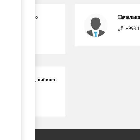
ика таможенного
Начальни
15, 2-ой этаж
+993 1
х инспекторов, кабинет