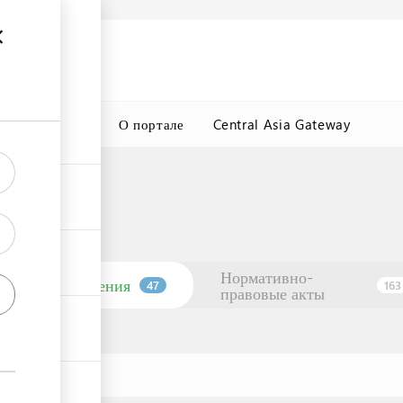
а
Подробнее
ция
ГТСБТ
О портале
Central Asia Gateway
Нормативно-
Учреждения
47
163
правовые акты