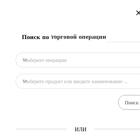
Приветствуем на портале торговой информации Туркменистан
торговой операции
Поиск по
Главная
Содержание
Торговая информа
Главная
Выберите операцию
Содержание
Содержание
Выберите продукт или введите наименование продукта
Торговая информация
Продукты
Процедуры
20
68
ГТСБТ
ИЛИ
Как это работает?