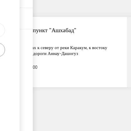
Таможенный пункт "Ашхабад"
в 3 километрах к северу от реки Каракум, к востоку
от кольцевой дороги Аннау-Дашогуз
+993 12 574900