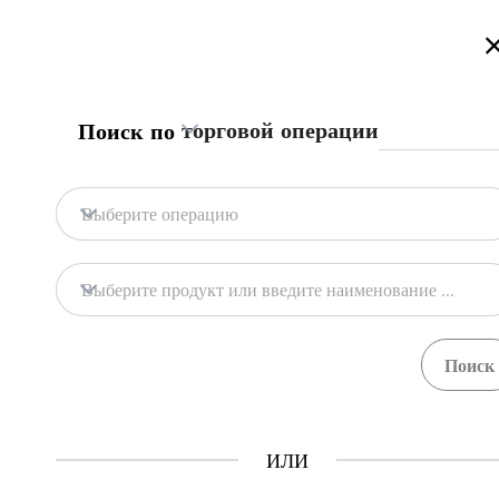
Приветствуем на портале торговой информации Туркменистана
Подробнее
Русский
Türkmençe
English
Поиск
торговой операции
Поиск по
Главная
Связаться с нами
Выберите операцию
Содержание
Содержание
Выберите продукт или введите наименование продукта
Торговая информация
Продукты
Процедуры
Учр
20
68
ГТСБТ
ИЛИ
Как это работает?