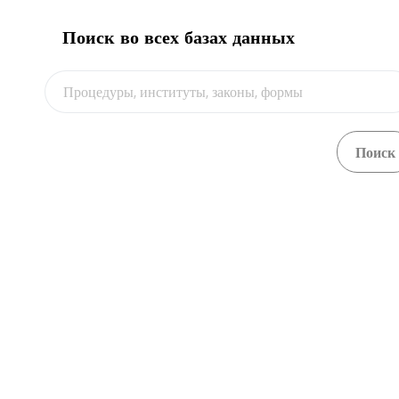
Поиск во всех базах данных
О портале
Central Asia Gateway
Санитарно-эпидемиологическая служба
города Ашхабада
проспект Гурбансолтан эдже, 48
+993 12 280751
/
+993 12 282204